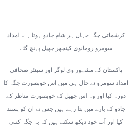
کرشماتی جگہ جہاں ہر شام جادو ہوتا ہے، امداد
سومرو رومانوی کینجھر جھیل پہنچ گئے
پاکستان کے مشہور وی لوگر اور سینئر صحافی
امداد سومرو نے حال ہی میں اس خوبصورت جگہ کا
دورہ کیا اور وہ اس جھیل کے خوبصورت مناظر کے
جادو کے بارے میں بتا رہے ہیں جس نے ان کو پسند
کیا اور آپ خود دیکھ سکتے ہیں کہ یہ جگہ کتنی