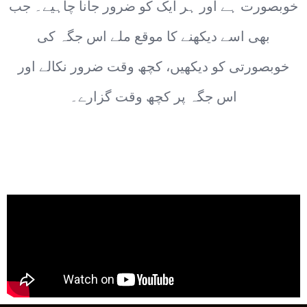
خوبصورت ہے اور ہر ایک کو ضرور جانا چاہیے۔ جب
بھی اسے دیکھنے کا موقع ملے اس جگہ کی
خوبصورتی کو دیکھیں، کچھ وقت ضرور نکالے اور
اس جگہ پر کچھ وقت گزارے۔